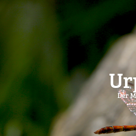
Ur
Der M