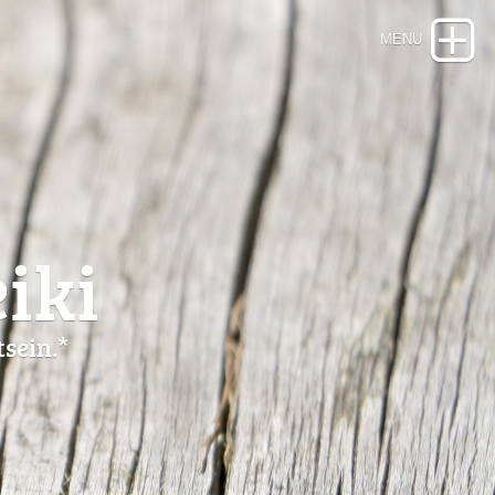
iki
sein.*